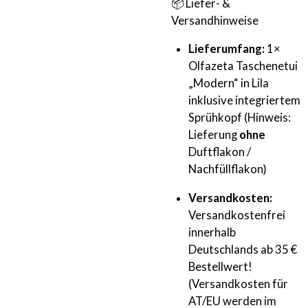
📦 Liefer- &
Versandhinweise
Lieferumfang:
1×
Olfazeta Taschenetui
„Modern“ in Lila
inklusive integriertem
Sprühkopf (Hinweis:
Lieferung
ohne
Duftflakon /
Nachfüllflakon)
Versandkosten:
Versandkostenfrei
innerhalb
Deutschlands ab 35 €
Bestellwert!
(Versandkosten für
AT/EU werden im