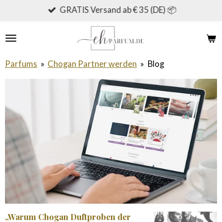
GRATIS Versand ab € 35 (DE) 📦
Zum
Hauptinhalt
springen
Parfums
»
Chogan Partner werden
»
Blog
„Warum Chogan Duftproben der