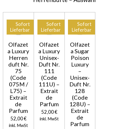
Sofort
Sofort
Sofort
Lieferbar
Lieferbar
Lieferbar
Olfazet
Olfazet
Olfazet
a Luxury
a Luxury
a Sugar
Herren
Unisex-
Poison
duft Nr.
Duft Nr.
Luxury
75
111
–
(Code
(Code
Unisex-
075M /
111U) –
Duft Nr.
L75) –
Extrait
128
Extrait
de
(Code
de
Parfum
128U) –
Parfum
Extrait
52,00 €
de
52,00 €
inkl. MwSt
Parfum
inkl. MwSt