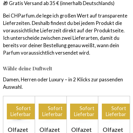
🎁 Gratis Versand ab 35 € (innerhalb Deutschlands)
Bei CHParfum.de lege ich großen Wert auf transparente
Lieferzeiten. Deshalb findest du bei jedem Produkt die
voraussichtliche Lieferzeit direkt auf der Produktseite.
Ich unterscheide zwischen zwei Lieferarten, damit du
bereits vor deiner Bestellung genau weißt, wann dein
Parfum voraussichtlich versendet wird.
Wähle deine Duftwelt
Damen, Herren oder Luxury – in 2 Klicks zur passenden
Auswahl.
Sofort
Sofort
Sofort
Sofort
Lieferbar
Lieferbar
Lieferbar
Lieferbar
Olfazet
Olfazet
Olfazet
Olfazet