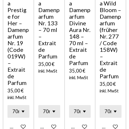
a
a
a
a Wild
Prestig
Damenp
Damenp
Bloom –
e for
arfum
arfum
Damenp
Her –
Nr. 133
Divine
arfum
Damenp
– 70 ml
Aura Nr.
(früher
arfum
–
148 –
Nr. 277
Nr. 19
Extrait
70 ml –
/ Code
(Code
de
Extrait
158W)
019W)
Parfum
de
–
–
Parfum
Extrait
35,00 €
Extrait
de
35,00 €
inkl. MwSt
de
Parfum
inkl. MwSt
Parfum
35,00 €
35,00 €
inkl. MwSt
inkl. MwSt
In den Warenkorb
In den Warenkorb
In den Warenkorb
In den Ware