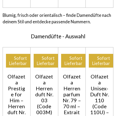
Blumig, frisch oder orientalisch – finde Damendüfte nach
deinem Stil und entdecke passende Nummern.
Damendüfte - Auswahl
Sofort
Sofort
Sofort
Sofort
Lieferbar
Lieferbar
Lieferbar
Lieferbar
Olfazet
Olfazet
Olfazet
Olfazet
a
a
a
a
Prestig
Herren
Herren
Unisex-
e for
duft Nr.
parfum
Duft Nr.
Him –
03
Nr. 79 –
110
Herren
(Code
70 ml –
(Code
duft Nr.
003M)
Extrait
110U) –