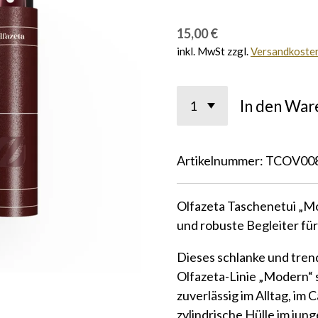
15,00 €
inkl. MwSt zzgl.
Versandkoste
In den War
Artikelnummer:
TCOV00
Olfazeta Taschenetui „Mod
und robuste Begleiter fü
Dieses schlanke und tre
Olfazeta-Linie „Modern“ 
zuverlässig im Alltag, im 
zylindrische Hülle im ju