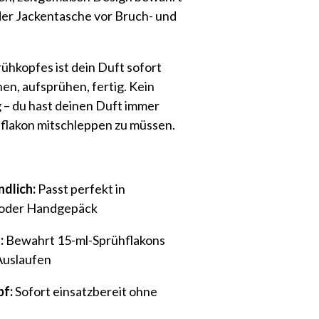
er Jackentasche vor Bruch- und
ühkopfes ist dein Duft sofort
en, aufsprühen, fertig. Kein
 – du hast deinen Duft immer
sflakon mitschleppen zu müssen.
dlich:
Passt perfekt in
 oder Handgepäck
:
Bewahrt 15-ml-Sprühflakons
Auslaufen
pf:
Sofort einsatzbereit ohne