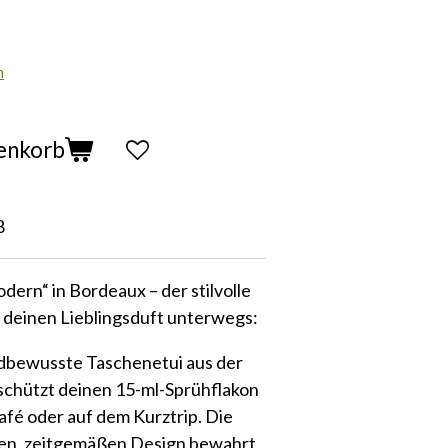
n
enkorb
8
ern“ in Bordeaux – der stilvolle
r deinen Lieblingsduft unterwegs:
ndbewusste Taschenetui aus der
schützt deinen 15-ml-Sprühflakon
Café oder auf dem Kurztrip. Die
ngen, zeitgemäßen Design bewahrt