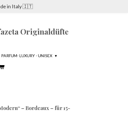
e in Italy 🇮🇹
azeta Originaldüfte
PARFUM- LUXURY - UNISEX
Modern“ – Bordeaux – für 15-