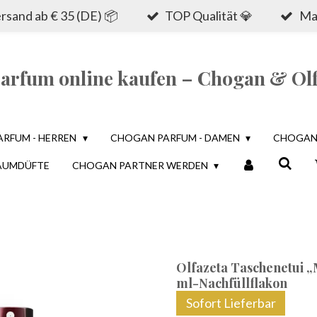
sand ab € 35 (DE) 📦
TOP Qualität 💎
Mad
rfum online kaufen – Chogan & Olf
ARFUM - HERREN
CHOGAN PARFUM - DAMEN
CHOGAN 
AUMDÜFTE
CHOGAN PARTNER WERDEN
Olfazeta Taschenetui „
ml-Nachfüllflakon
Sofort Lieferbar