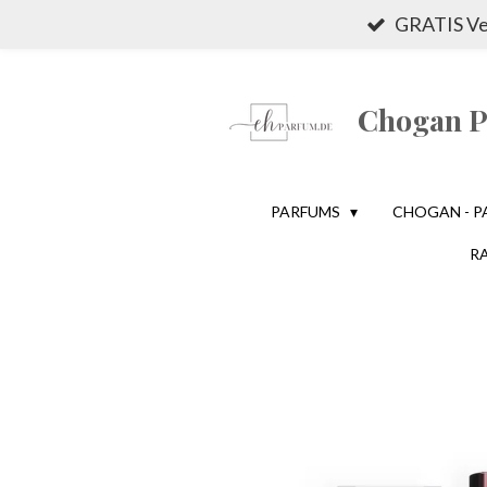
GRATIS Ver
Zum
Hauptinhalt
springen
Chogan Pa
PARFUMS
CHOGAN - P
R