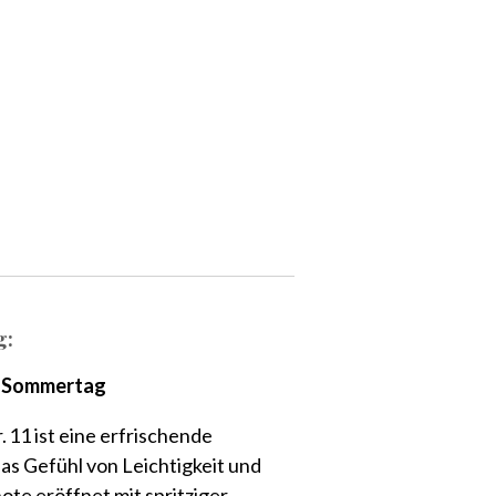
g:
er Sommertag
11 ist eine erfrischende
das Gefühl von Leichtigkeit und
ote eröffnet mit spritziger