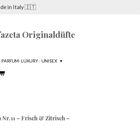
e in Italy 🇮🇹
azeta Originaldüfte
PARFUM- LUXURY - UNISEX
. 11 – Frisch & Zitrisch –