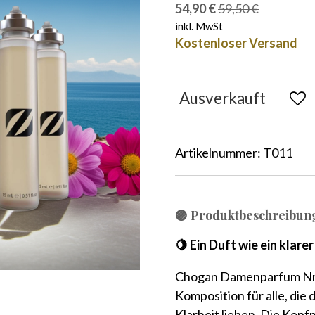
54,90 €
59,50 €
inkl. MwSt
Kostenloser Versand
Ausverkauft
Artikelnummer:
T011
🟣 Produktbeschreibun
🍋 Ein Duft wie ein klar
Chogan Damenparfum Nr. 
Komposition für alle, die 
Klarheit lieben. Die Kopfn