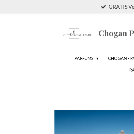
GRATIS Ver
Zum
Hauptinhalt
springen
Chogan Pa
PARFUMS
CHOGAN - P
R