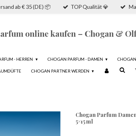
sand ab € 35 (DE) 📦
TOP Qualität 💎
Mad
rfum online kaufen – Chogan & Olf
ARFUM - HERREN
CHOGAN PARFUM - DAMEN
CHOGAN 
AUMDÜFTE
CHOGAN PARTNER WERDEN
Chogan Parfum Damen Nr
5×15 ml