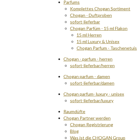
Parfums
Komplettes Chogan Sortiment
Chogan - Duftproben
sofort-lieferbar
Chogan Parfüm - 15 ml Flakon
15 ml Herren
15 ml Luxury & Unisex
Chogan Parfum - Taschenetuis
Chogan - parfum - herren
sofort-lieferbar/herren
Chogan parfum - damen
sofort-lieferbar/damen
Chogan parfum- luxury - unisex
sofort-lieferbar/luxury
Raumdüfte
Chogan Partner werden
Chogan Registrierung
Blog
Was ist die CHOGAN Group