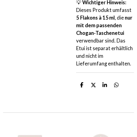
💡
Wichtiger Hinweis:
Dieses Produkt umfasst
5 Flakons à 15 ml
, die
nur
mit dem passenden
Chogan-Taschenetui
verwendbar sind. Das
Etui ist separat erhältlich
und nicht im
Lieferumfang enthalten.
T
T
T
T
e
e
e
e
i
i
i
i
l
l
l
l
e
e
e
e
n
n
n
n