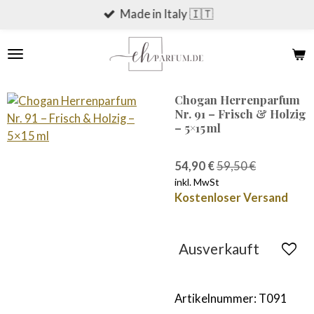
Made in Italy 🇮🇹
Zum
Hauptinhalt
springen
Chogan Herrenparfum
Nr. 91 – Frisch & Holzig
– 5×15 ml
54,90 €
59,50 €
inkl. MwSt
Kostenloser Versand
Ausverkauft
Artikelnummer:
T091