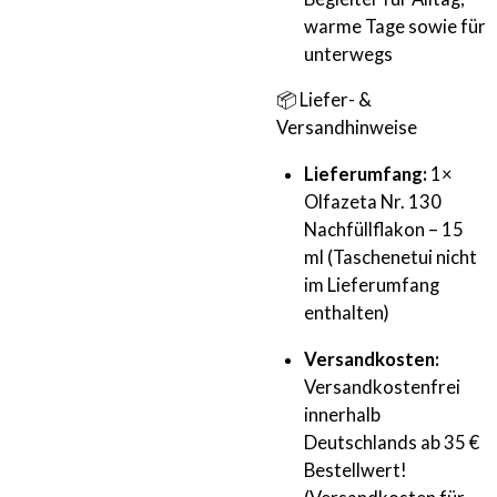
warme Tage sowie für
unterwegs
📦 Liefer- &
Versandhinweise
Lieferumfang:
1×
Olfazeta Nr. 130
Nachfüllflakon – 15
ml (Taschenetui nicht
im Lieferumfang
enthalten)
Versandkosten:
Versandkostenfrei
innerhalb
Deutschlands ab 35 €
Bestellwert!