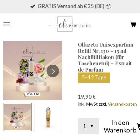
GRATIS Versand ab € 35 (DE) 📦
Zum
Hauptinhalt
springen
Olfazeta Unisexparfum
Refill Nr. 130 – 15 ml
Nachfüllflakon (für
Taschenetui) – Extrait
de Parfum
5–12 Tage
19,90 €
inkl. MwSt zzgl.
Versandkosten
In den
Warenkorb