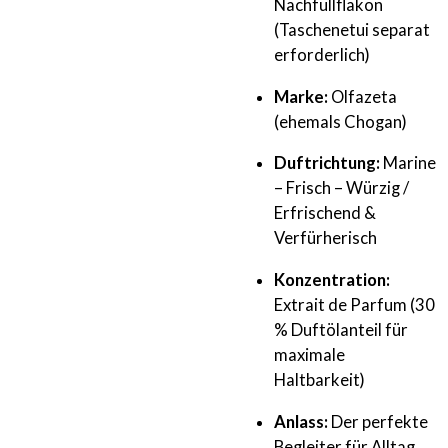
Nachfüllflakon
(Taschenetui separat
erforderlich)
Marke:
Olfazeta
(ehemals Chogan)
Duftrichtung:
Marine
– Frisch – Würzig /
Erfrischend &
Verfürherisch
Konzentration:
Extrait de Parfum (30
% Duftölanteil für
maximale
Haltbarkeit)
Anlass:
Der perfekte
Begleiter für Alltag,