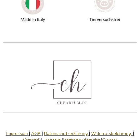
Impressum
|
AGB
|
Datenschutzerklärung
|
Widerrufsbelehrung
|
Versand
|
Kontakt
|
Vertrag widerrufen
|
Glossar