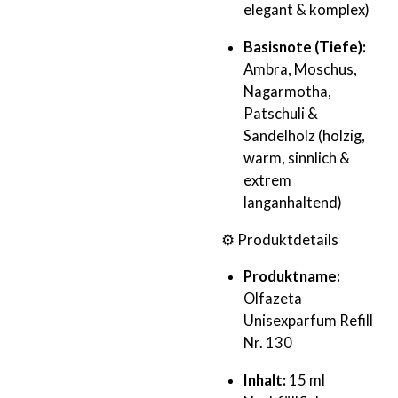
elegant & komplex)
Basisnote (Tiefe):
Ambra, Moschus,
Nagarmotha,
Patschuli &
Sandelholz (holzig,
warm, sinnlich &
extrem
langanhaltend)
⚙️ Produktdetails
Produktname:
Olfazeta
Unisexparfum Refill
Nr. 130
Inhalt:
15 ml