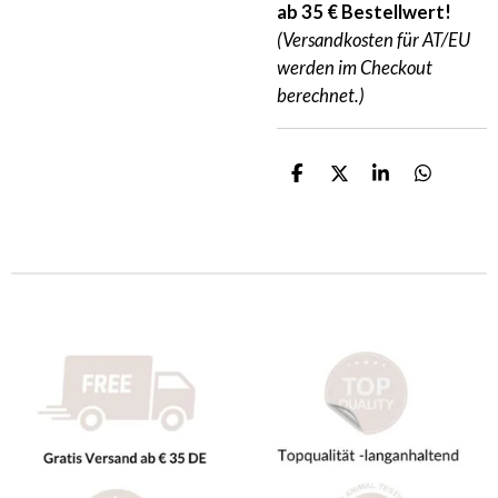
ab 35 € Bestellwert!
(Versandkosten für AT/EU
werden im Checkout
berechnet.)
T
T
T
T
e
e
e
e
i
i
i
i
l
l
l
l
e
e
e
e
n
n
n
n