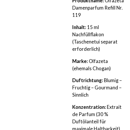
Produktname:
Olfazeta
Damenparfum Refill Nr.
119
Inhalt:
15 ml
Nachfüllflakon
(Taschenetui separat
erforderlich)
Marke:
Olfazeta
(ehemals Chogan)
Duftrichtung:
Blumig –
Fruchtig – Gourmand –
Sinnlich
Konzentration:
Extrait
de Parfum (30 %
Duftölanteil für
maximale Haltbarkeit)