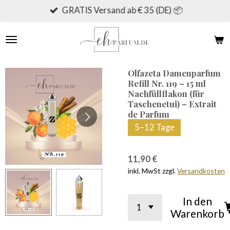
GRATIS Versand ab € 35 (DE) 📦
Zum
Hauptinhalt
springen
Olfazeta Damenparfum
Refill Nr. 119 – 15 ml
Nachfüllflakon (für
Taschenetui) – Extrait
de Parfum
5–12 Tage
11,90 €
inkl. MwSt zzgl.
Versandkosten
In den
Warenkorb