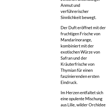
Anmut und
verführerischer
Sinnlichkeit bewegt.
Der Duft eröffnet mit der
fruchtigen Frische von
Mandarinorange,
kombiniert mit der
exotischen Würze von
Safran und der
Kräuterfrische von
Thymian für einen
faszinierenden ersten
Eindruck.
Im Herzen entfaltet sich
eine opulente Mischung
aus Lilie, wilder Orchidee