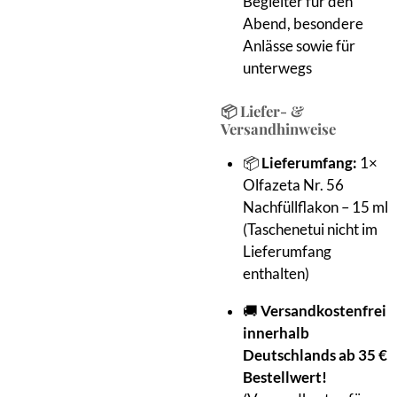
Begleiter für den
Abend, besondere
Anlässe sowie für
unterwegs
📦 Liefer- &
Versandhinweise
📦
Lieferumfang:
1×
Olfazeta Nr. 56
Nachfüllflakon – 15 ml
(Taschenetui nicht im
Lieferumfang
enthalten)
🚚
Versandkostenfrei
innerhalb
Deutschlands ab 35 €
Bestellwert!