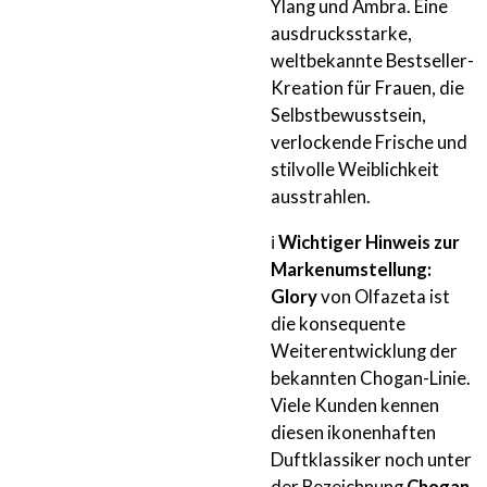
Ylang und Ambra. Eine
ausdrucksstarke,
weltbekannte Bestseller-
Kreation für Frauen, die
Selbstbewusstsein,
verlockende Frische und
stilvolle Weiblichkeit
ausstrahlen.
ℹ️
Wichtiger Hinweis zur
Markenumstellung:
Glory
von Olfazeta ist
die konsequente
Weiterentwicklung der
bekannten Chogan-Linie.
Viele Kunden kennen
diesen ikonenhaften
Duftklassiker noch unter
der Bezeichnung
Chogan