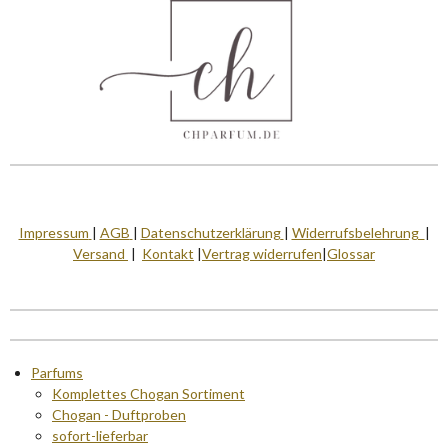
e
Impressum
|
AGB
|
Datenschutzerklärung
|
Widerrufsbelehrung
|
Versand
|
Kontakt
|
Vertrag widerrufen
|
Glossar
Parfums
Komplettes Chogan Sortiment
Chogan - Duftproben
sofort-lieferbar