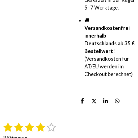
5–7 Werktage.
🚚
Versandkostenfrei
innerhalb
Deutschlands ab 35 €
Bestellwert!
(Versandkosten für
AT/EU werden im
Checkout berechnet)
T
T
T
T
e
e
e
e
i
i
i
i
l
l
l
l
1
2
3
4
5
e
e
e
e
B
B
n
n
n
n
e
e
S
S
S
S
S
w
8 Stimmen