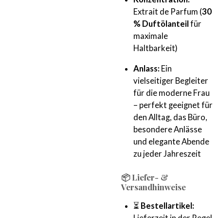
Extrait de Parfum (
30
% Duftölanteil
für
maximale
Haltbarkeit)
Anlass:
Ein
vielseitiger Begleiter
für die moderne Frau
– perfekt geeignet für
den Alltag, das Büro,
besondere Anlässe
und elegante Abende
zu jeder Jahreszeit
📦 Liefer- &
Versandhinweise
⏳
Bestellartikel:
Lieferzeit in der Regel