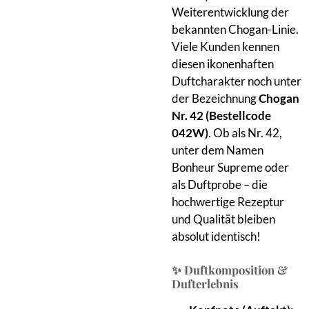
Weiterentwicklung der
bekannten Chogan-Linie.
Viele Kunden kennen
diesen ikonenhaften
Duftcharakter noch unter
der Bezeichnung
Chogan
Nr. 42 (Bestellcode
042W)
. Ob als Nr. 42,
unter dem Namen
Bonheur Supreme oder
als Duftprobe – die
hochwertige Rezeptur
und Qualität bleiben
absolut identisch!
✨ Duftkomposition &
Dufterlebnis