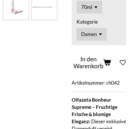
Kategorie
In den
Warenkorb
Artikelnummer:
ch042
Olfazeta Bonheur
Supreme – Fruchtige
Frische & blumige
Eleganz:
Dieser exklusive
Damenduft vereint