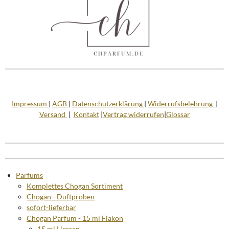
Impressum
|
AGB
|
Datenschutzerklärung
|
Widerrufsbelehrung
|
Versand
|
Kontakt
|
Vertrag widerrufen
|
Glossar
Parfums
Komplettes Chogan Sortiment
Chogan - Duftproben
sofort-lieferbar
Chogan Parfüm - 15 ml Flakon
15 ml Herren