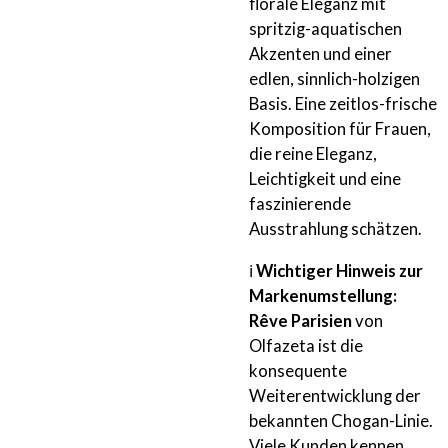
florale Eleganz mit
spritzig-aquatischen
Akzenten und einer
edlen, sinnlich-holzigen
Basis. Eine zeitlos-frische
Komposition für Frauen,
die reine Eleganz,
Leichtigkeit und eine
faszinierende
Ausstrahlung schätzen.
ℹ️
Wichtiger Hinweis zur
Markenumstellung:
Rêve Parisien
von
Olfazeta ist die
konsequente
Weiterentwicklung der
bekannten Chogan-Linie.
Viele Kunden kennen