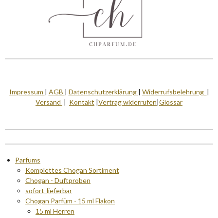
8
4
2
S
t
e
r
Impressum
|
AGB
|
Datenschutzerklärung
|
Widerrufsbelehrung
|
n
Versand
|
Kontakt
|
Vertrag widerrufen
|
Glossar
e
Parfums
Komplettes Chogan Sortiment
Chogan - Duftproben
sofort-lieferbar
Chogan Parfüm - 15 ml Flakon
15 ml Herren