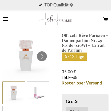
TOP Qualität 💎
Zum
Hauptinhalt
springen
Olfazeta Rêve Parisien –
Damenparfum Nr. 29
(Code 029W) – Extrait
de Parfum
5–12 Tage
35,00 €
inkl. MwSt
Kostenloser Versand
Größe