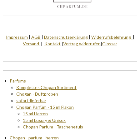
S
t
e
r
Impressum
|
AGB
|
Datenschutzerklärung
|
Widerrufsbelehrung
|
n
Versand
|
Kontakt
|
Vertrag widerrufen
|
Glossar
e
Parfums
Komplettes Chogan Sortiment
Chogan - Duftproben
sofort-lieferbar
Chogan Parfüm - 15 ml Flakon
15 ml Herren
15 ml Luxury & Unisex
Chogan Parfum - Taschenetuis
Chogan - parfum - herren