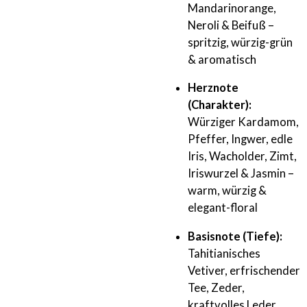
Mandarinorange,
Neroli & Beifuß –
spritzig, würzig-grün
& aromatisch
Herznote
(Charakter):
Würziger Kardamom,
Pfeffer, Ingwer, edle
Iris, Wacholder, Zimt,
Iriswurzel & Jasmin –
warm, würzig &
elegant-floral
Basisnote (Tiefe):
Tahitianisches
Vetiver, erfrischender
Tee, Zeder,
kraftvolles Leder,