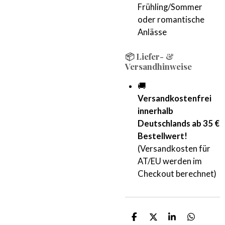
Frühling/Sommer
oder romantische
Anlässe
📦 Liefer- &
Versandhinweise
🚚
Versandkostenfrei
innerhalb
Deutschlands ab 35 €
Bestellwert!
(Versandkosten für
AT/EU werden im
Checkout berechnet)
T
T
T
T