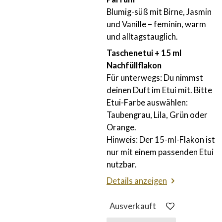
8
Blumig-süß mit Birne, Jasmin
8
und Vanille – feminin, warm
8
und alltagstauglich.
8
Taschenetui + 15 ml
8
Nachfüllflakon
8
Für unterwegs: Du nimmst
8
deinen Duft im Etui mit. Bitte
8
Etui-Farbe auswählen:
9
Taubengrau, Lila, Grün oder
S
Orange.
t
Hinweis: Der 15-ml-Flakon ist
e
nur mit einem passenden Etui
r
nutzbar.
n
Details anzeigen
e
Ausverkauft