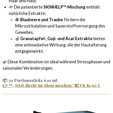
Haar und Haut.
🌱 Die patentierte
SKINHELP™-Mischung
enthält
natürliche Extrakte:
🍇
Blaubeere und Traube
fördern die
Mikrozirkulation und Sauerstoffversorgung des
Gewebes.
🍏
Granatapfel-, Goji- und Acai-Extrakte
bieten
eine antioxidative Wirkung, die der Hautalterung
entgegenwirkt.
🌿 Diese Kombination ist ideal während Stressphasen und
saisonalen Veränderungen.
📦
30 Portionssticks à 10 ml
👉 **
„Jetzt direkt im Shop ansehen:“
💶
VK 81,90 €