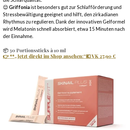
die Schlafqualität.
😌
Griffonia
ist besonders gut zur Schlafförderung und
Stressbewältigung geeignet und hilft, den zirkadianen
Rhythmus zu regulieren. Dank der innovativen Gelformel
wird Melatonin schnell absorbiert, etwa 15 Minuten nach
der Einnahme.
📦
30 Portionssticks à 10 ml
👉 **
„Jetzt direkt im Shop ansehen:“
💶
VK 27,90 €