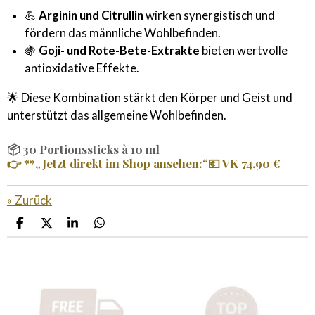
💪
Arginin und Citrullin
wirken synergistisch und
fördern das männliche Wohlbefinden.
🍇
Goji- und Rote-Bete-Extrakte
bieten wertvolle
antioxidative Effekte.
🌟 Diese Kombination stärkt den Körper und Geist und
unterstützt das allgemeine Wohlbefinden.
📦
30 Portionssticks à 10 ml
👉 **
„Jetzt direkt im Shop ansehen:“
💶
VK 74,90 €
«
Zurück
T
T
T
T
e
e
e
e
i
i
i
i
l
l
l
l
e
e
e
e
n
n
n
n