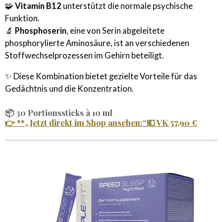
🧩
Vitamin B12
unterstützt die normale psychische
Funktion.
🔬
Phosphoserin
, eine von Serin abgeleitete
phosphorylierte Aminosäure, ist an verschiedenen
Stoffwechselprozessen im Gehirn beteiligt.
✨ Diese Kombination bietet gezielte Vorteile für das
Gedächtnis und die Konzentration.
📦
30 Portionssticks à 10 ml
👉 **
„Jetzt direkt im Shop ansehen:“
💶
VK 57,90 €