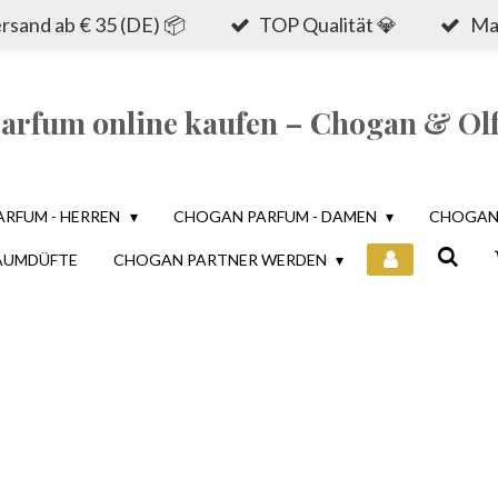
sand ab € 35 (DE) 📦
TOP Qualität 💎
Mad
rfum online kaufen – Chogan & Olf
ARFUM - HERREN
CHOGAN PARFUM - DAMEN
CHOGAN 
AUMDÜFTE
CHOGAN PARTNER WERDEN