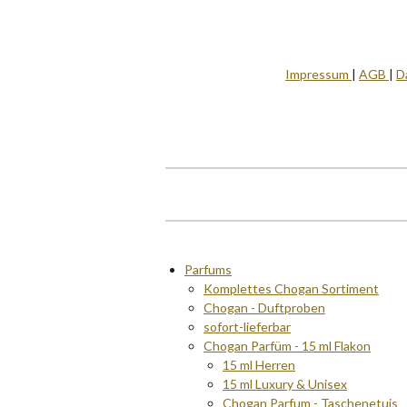
Impressum
|
AGB
|
D
Parfums
Komplettes Chogan Sortiment
Chogan - Duftproben
sofort-lieferbar
Chogan Parfüm - 15 ml Flakon
15 ml Herren
15 ml Luxury & Unisex
Chogan Parfum - Taschenetuis