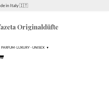
e in Italy 🇮🇹
azeta Originaldüfte
PARFUM- LUXURY - UNISEX